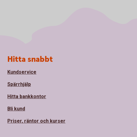
Sidfot
Hitta snabbt
Kundservice
Spärrhjälp
Hitta bankkontor
Bli kund
Priser, räntor och kurser