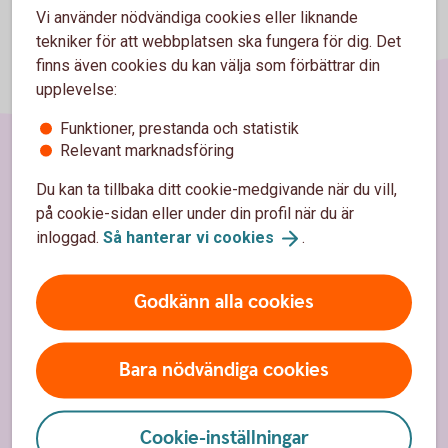
Vi använder nödvändiga cookies eller liknande
tekniker för att webbplatsen ska fungera för dig. Det
finns även cookies du kan välja som förbättrar din
upplevelse:
Funktioner, prestanda och statistik
Relevant marknadsföring
Sidfot
Hitta snabbt
Du kan ta tillbaka ditt cookie-medgivande när du vill,
på cookie-sidan eller under din profil när du är
Kundservice
inloggad.
Så hanterar vi
cookies
.
Spärrhjälp
Godkänn alla cookies
Hitta bankkontor
Bli kund
Bara nödvändiga cookies
Priser, räntor och kurser
Cookie-inställningar