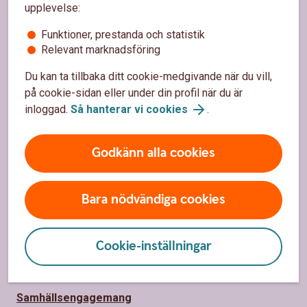
upplevelse:
Sidfot
Hitta snabbt
Funktioner, prestanda och statistik
Relevant marknadsföring
Kundservice
Du kan ta tillbaka ditt cookie-medgivande när du vill,
Spärrhjälp
på cookie-sidan eller under din profil när du är
Hitta bankkontor
inloggad.
Så hanterar vi cookies
.
Bli kund
Godkänn alla cookies
Priser, räntor och kurser
Bara nödvändiga cookies
Om oss
Om Sparbanken Skaraborg
Cookie-inställningar
Hållbarhet
Samhällsengagemang