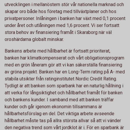
utvecklingen i mellanöstern stör vår nationella marknad och
skapar oro både hos företag med tillväxtplaner och hos
privatpersoner. Inlåningen i banken har växt med 0,1 procent
under året och utlåningen med 1,6 procent. Vi ser fortsatt
stora behov av finansiering framåt i Skaraborg när väl
oroshärdarna globalt minskar.
Bankens arbete med hållbarhet är fortsatt prioriterat,
banken har klimatkompenserat och vårt obligationsprogram
med en grön låneram gör att vi kan säkerställa finansiering
av gröna projekt. Banken har en Long-Term rating på A- med
stabila utsikter från ratinginstitutet Nordic Credit Rating.
Tydligt är att banken som sparbank har en naturlig hållning i
att verka för långsiktighet och hållbarhet framåt för banken
och bankens kunder. I samband med att banken träffar
kunder och går igenom ekonomin tillsammans är
hållbarhetsförslag en del. Det viktiga arbete avseende
hållbarhet måste tas på allra största allvar så att vi vänder
den negativa trend som vårt jordklot är i. För en sparbank är