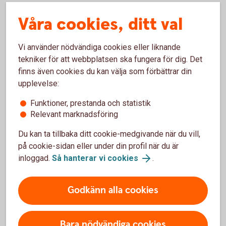
detta naturligt då vi är närmare 200 år gamla och ser
Våra cookies, ditt val
hållbarhet som en självklarhet.
Sparbanken Skaraborg AB skapar samhällsnytta genom
Vi använder nödvändiga cookies eller liknande
utdelning till Sparbanksstiftelsen Skaraborg, som i sin tur
tekniker för att webbplatsen ska fungera för dig. Det
gör återinvesteringar inom vårt område i Skaraborg. Vi ser
finns även cookies du kan välja som förbättrar din
tydligt att vi som regional bank gjort skillnad bland våra
upplevelse:
föreningar i vårt verksamhetsområde.
Funktioner, prestanda och statistik
Vi, som regional sparbank i Skaraborg, är redo att hjälpa
Relevant marknadsföring
våra kunder med allt från rådgivning till lån, sparande och
investeringar. Tillgänglighet till våra medarbetare är något vi
Du kan ta tillbaka ditt cookie-medgivande när du vill,
håller högt och det är lätt att komma i kontakt med oss när
på cookie-sidan eller under din profil när du är
ni kunder väl behöver det.
inloggad.
Så hanterar vi cookies
.
Stort tack till alla våra kunder, nu hjälps vi åt att få vårt
Godkänn alla cookies
Skaraborg att växa!
Skara den 23 april 2026
Bara nödvändiga cookies