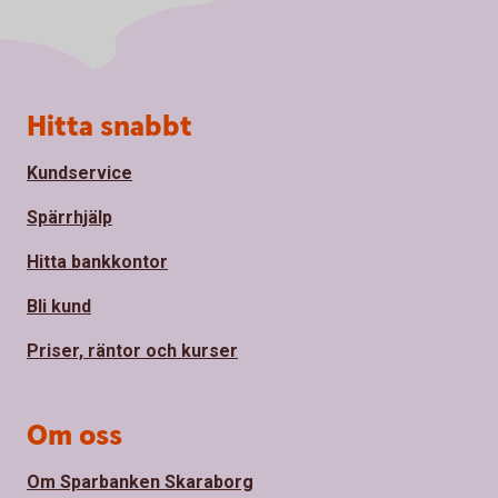
Sidfot
Hitta snabbt
Kundservice
Spärrhjälp
Hitta bankkontor
Bli kund
Priser, räntor och kurser
Om oss
Om Sparbanken Skaraborg