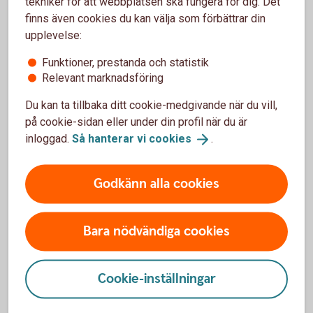
tekniker för att webbplatsen ska fungera för dig. Det
finns även cookies du kan välja som förbättrar din
upplevelse:
Pristagare av Årets tillväxtpris, Smart Lamb av Qasim
Mashood
Funktioner, prestanda och statistik
Relevant marknadsföring
Du kan ta tillbaka ditt cookie-medgivande när du vill,
på cookie-sidan eller under din profil när du är
inloggad.
Så hanterar vi
cookies
.
Godkänn alla cookies
Bara nödvändiga cookies
Innovationspris gröna
Cookie-inställningar
näringar