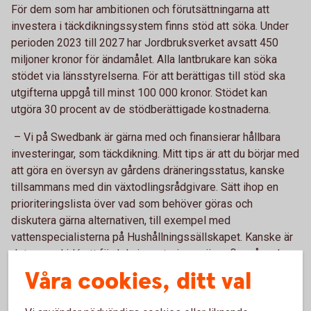
För dem som har ambitionen och förutsättningarna att
investera i täckdikningssystem finns stöd att söka.
Under
perioden 2023 till 2027 har Jordbruksverket avsatt 450
miljoner kronor för ändamålet.
Alla lantbrukare kan söka
stödet via länsstyrelserna. För att berättigas till stöd ska
utgifterna uppgå till minst 100 000 kronor. Stödet kan
utgöra 30 procent av de stödberättigade kostnaderna.
– Vi på Swedbank är gärna med och finansierar
hållbara
investeringar, som täckdikning. Mitt tips är att du börjar med
att göra en översyn av gårdens dräneringsstatus, kanske
tillsammans med din växtodlingsrådgivare. Sätt ihop en
prioriteringslista över vad som behöver göras och
diskutera gärna alternativen, till exempel med
vattenspecialisterna på Hushållningssällskapet. Kanske är
det en god idé att fördela investeringen över flera år och
dika några hektar i taget? Ett bra sätt att slippa dryga
Våra cookies, ditt val
investeringskostnader är förstås också att kontinuerligt
underhålla det dräneringssystem du har
,
säger David