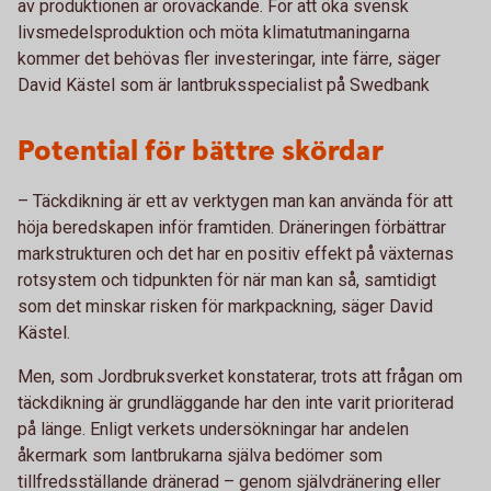
av produktionen är oroväckande. För att öka svensk
livsmedelsproduktion och möta klimatutmaningarna
kommer det behövas fler investeringar, inte färre, säger
David Kästel som är lantbruksspecialist på Swedbank
Potential för bättre skördar
– Täckdikning är ett av verktygen man kan använda för att
höja beredskapen inför framtiden. Dräneringen förbättrar
markstrukturen och det har en positiv effekt på växternas
rotsystem och tidpunkten för när man kan så, samtidigt
som det minskar risken för markpackning, säger David
Kästel.
Men, som Jordbruksverket konstaterar, trots att frågan om
täckdikning är grund­läggande har den inte varit prioriterad
på länge. Enligt verkets undersökningar har andelen
åkermark som lantbrukarna själva bedömer som
tillfredsställande dränerad – genom självdränering eller