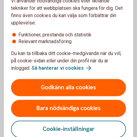
Vi använder nödvändiga cookies eller liknande
Kästel.
tekniker för att webbplatsen ska fungera för dig. Det
finns även cookies du kan välja som förbättrar din
upplevelse:
Därför ökar dränering
Funktioner, prestanda och statistik
produktionen
Relevant marknadsföring
Du kan ta tillbaka ditt cookie-medgivande när du vill,
Grödorna får ett mer utvecklat rotsystem och kan ta
på cookie-sidan eller under din profil när du är
upp mer växtnäring. Risken för kväve- och
fosforförluster minskar.
inloggad.
Så hanterar vi
cookies
.
Övervintringen underlättas.
Förutsättningarna att klara våta och torra perioder
Godkänn alla cookies
förbättras.
Marken torkar upp snabbare och vårbruket kan börja
tidigare.
Bara nödvändiga cookies
Torr jord har stabilare struktur och risken för
markpackningsskador minskar.
Jordbearbetning, sådd och skördearbete blir lättare,
Cookie-inställningar
effektivare och säkrare.
Skörden mognar jämnare, vilket kan ge lägre