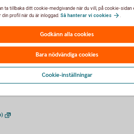
framtid
n ta tillbaka ditt cookie-medgivande när du vill, på cookie-sidan 
de
 din profil när du är inloggad.
Så hanterar vi
cookies
.
er som tar hänsyn till
Godkänn alla cookies
 hållbara val för ditt
Bara nödvändiga cookies
Cookie-inställningar
m)