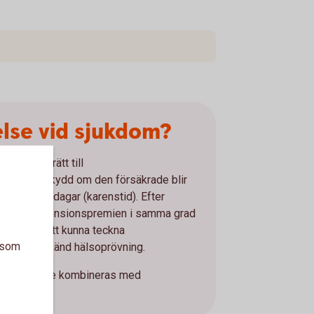
lse vid sjukdom?
nas med rätt till
 som ger skydd om den försäkrade blir
i mer än 90 dagar (karenstid). Efter
n avtalade pensionspremien i samma grad
satt. För att kunna teckna
a som
 krävs godkänd hälsoprövning.
ring kan inte kombineras med