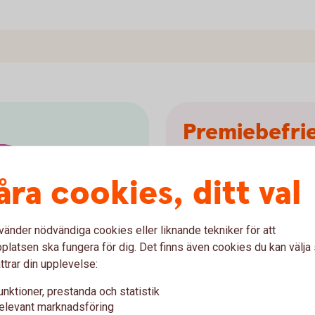
Premiebefrie
Pensionssparandet kan teck
åra cookies, ditt val
premiebefrielseförsäkring
n
ion
sjukskriven till 25 procent 
karenstiden betalar vi de
vänder nödvändiga cookies eller liknande tekniker för att
som arbetsförmågan är ned
latsen ska fungera för dig. Det finns även cookies du kan välj
premiebefrielseförsäkring
ttrar din upplevelse:
Sparandet i en depåförsäk
unktioner, prestanda och statistik
premiebefrielseförsäkring.
elevant marknadsföring