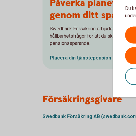
Påverka planetens 
Du ka
genom ditt sparan
under
Swedbank Försäkring erbjuder många fond
hållbarhetsfrågor för att du ska kunna göra
pensionssparande.
Placera din
tjänstepension
Försäkringsgivare
Swedbank Försäkring AB
(swedbank.co