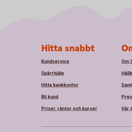
Sidfot
Hitta snabbt
Om
Kundservice
Om S
Spärrhjälp
Håll
Hitta bankkontor
Sam
Bli kund
Pre
Priser, räntor och kurser
Vår 