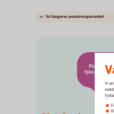
Så fungerar pensionssparandet
V
Placera di
tjänstepens
Vi an
webbp
förbä
F
R