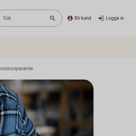
Sök
Bli kund
Logga in
nsionssparande