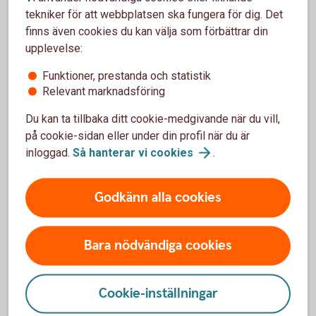
Anmäl skada
tekniker för att webbplatsen ska fungera för dig. Det
Anmäl skada, sök vård eller ersättning. Här hittar du
finns även cookies du kan välja som förbättrar din
kontaktuppgifter och blanketter.
upplevelse:
Funktioner, prestanda och statistik
Vad händer vid
skada?
Relevant marknadsföring
Du kan ta tillbaka ditt cookie-medgivande när du vill,
på cookie-sidan eller under din profil när du är
inloggad.
Så hanterar vi
cookies
.
Försäkringsgivare
Folksam ömsesidig sakförsäkring
Godkänn alla cookies
Bara nödvändiga cookies
Cookie-inställningar