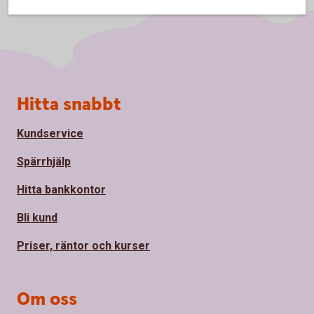
Sidfot
Hitta snabbt
Kundservice
Spärrhjälp
Hitta bankkontor
Bli kund
Priser, räntor och kurser
Om oss