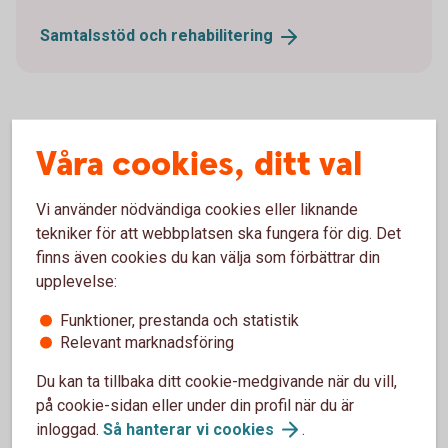
Samtalsstöd och
rehabilitering
Så fungerar sjukförsäkringen
Våra cookies, ditt val
Förköpsinformation och villkor
Vi använder nödvändiga cookies eller liknande
tekniker för att webbplatsen ska fungera för dig. Det
finns även cookies du kan välja som förbättrar din
upplevelse:
Pris
Funktioner, prestanda och statistik
Relevant marknadsföring
Du kan ta tillbaka ditt cookie-medgivande när du vill,
på cookie-sidan eller under din profil när du är
Anmäl skada
inloggad.
Så hanterar vi
cookies
.