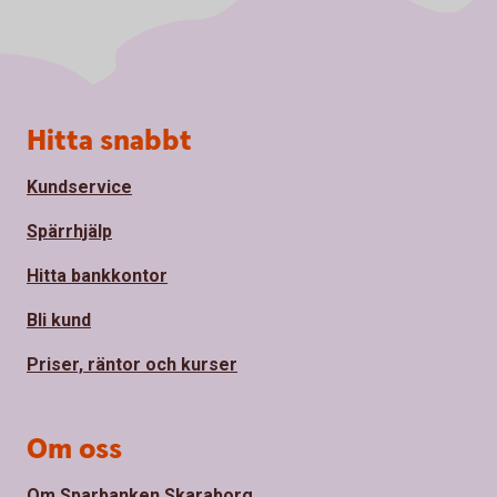
Sidfot
Hitta snabbt
Kundservice
Spärrhjälp
Hitta bankkontor
Bli kund
Priser, räntor och kurser
Om oss
Om Sparbanken Skaraborg