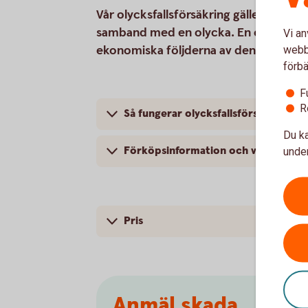
Vår olycksfallsförsäkring gäller dygnet
samband med en olycka. En olycksfall
Vi an
ekonomiska följderna av den.
webbp
förbä
F
R
Så fungerar olycksfallsförsäkringen
Du ka
Förköpsinformation och villkor
under
Pris
Anmäl skada