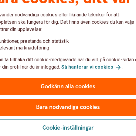
 runt och ger dig trygghet om du råkar ut för skador i
sförsäkring kan inte förhindra olyckan men minska de
vänder nödvändiga cookies eller liknande tekniker för att
latsen ska fungera för dig. Det finns även cookies du kan välj
ttrar din upplevelse:
unktioner, prestanda och statistik
elevant marknadsföring
n ta tillbaka ditt cookie-medgivande när du vill, på cookie-sidan 
 din profil när du är inloggad.
Så hanterar vi
cookies
.
Godkänn alla cookies
Bara nödvändiga cookies
F
Cookie-inställningar