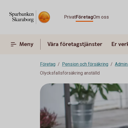
Privat
Företag
Om oss
Meny
Våra företagstjänster
Er ve
Företag
Pension och försäkring
Admini
Olycksfallsförsäkring anställd