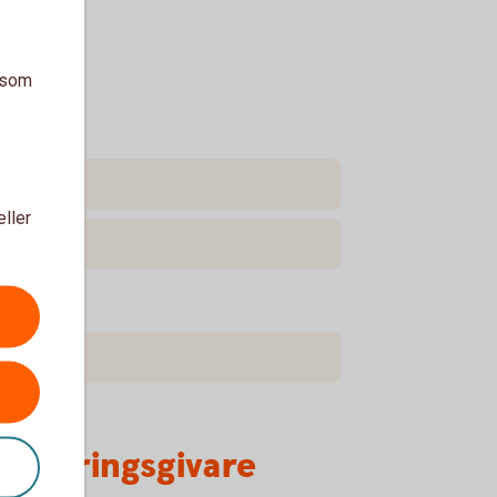
a som
eller
örsäkringsgivare