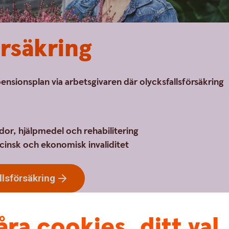
örsäkring
pensionsplan via arbetsgivaren där olycksfallsförsäkring
dor, hjälpmedel och rehabilitering
cinsk och ekonomisk invaliditet
llsförsäkring
åra cookies, ditt val